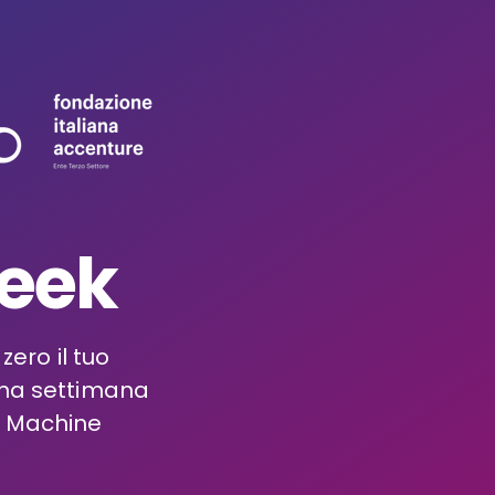
Week
 zero il tuo
 Una settimana
l Machine