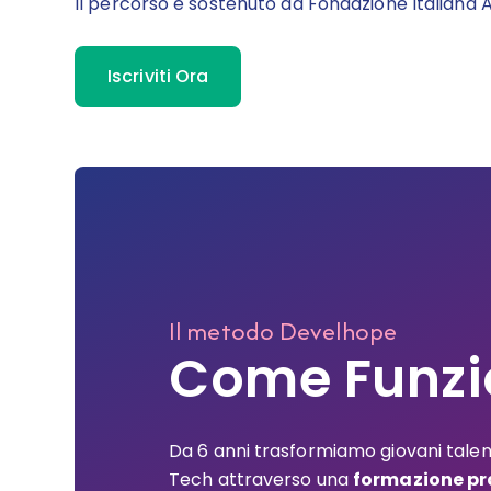
Il percorso è sostenuto da Fondazione Italiana
Iscriviti Ora
Il metodo Develhope
Come Funz
Da 6 anni trasformiamo giovani talenti
Tech attraverso una
formazione pra