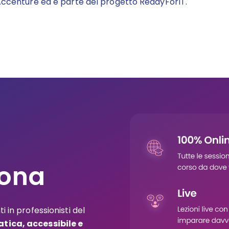
 Accenture ed è parte del progetto ReadyForIT
.
iona
 in professionisti del
tica, accessibile e